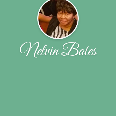
Nelvin Bates